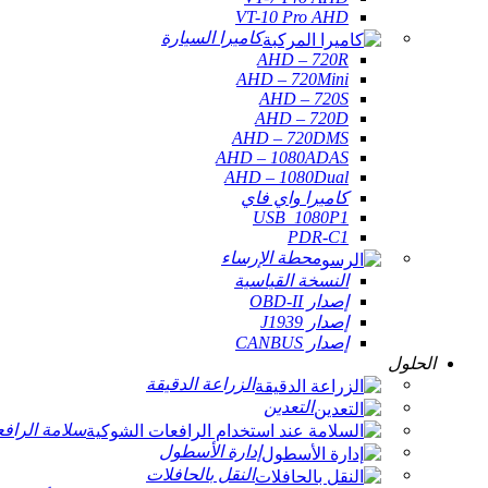
VT-10 Pro AHD
كاميرا السيارة
AHD – 720R
AHD – 720Mini
AHD – 720S
AHD – 720D
AHD – 720DMS
AHD – 1080ADAS
AHD – 1080Dual
كاميرا واي فاي
USB_1080P1
PDR-C1
محطة الإرساء
النسخة القياسية
إصدار OBD-II
إصدار J1939
إصدار CANBUS
الحلول
الزراعة الدقيقة
التعدين
سلامة الراف
إدارة الأسطول
النقل بالحافلات