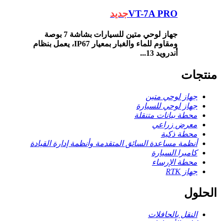
VT-7A PRO
جديد
جهاز لوحي متين للسيارات بشاشة 7 بوصة
ومقاوم للماء والغبار بمعيار IP67، يعمل بنظام
أندرويد 13...
منتجات
جهاز لوحي متين
جهاز لوحي للسيارة
محطة بيانات متنقلة
معرض زراعي
محطة ذكية
أنظمة مساعدة السائق المتقدمة وأنظمة إدارة القيادة
كاميرا السيارة
محطة الإرساء
جهاز RTK
الحلول
النقل بالحافلات