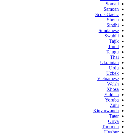
Somali
Samoan
Scots Gaelic
Shona
Sindhi
Sundanese
Swahili
Tajik
Tamil
Telugu
Thai
Ukrainian
Urdu
Uzbek
Vietnamese
Welsh
Xhosa
Yiddish
Yoruba
Zulu
Kinyarwanda
Tatar
Oriya
Turkmen
Uyghur