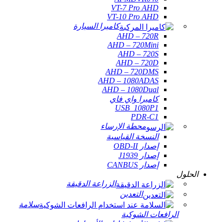
VT-7 Pro AHD
VT-10 Pro AHD
كاميرا السيارة
AHD – 720R
AHD – 720Mini
AHD – 720S
AHD – 720D
AHD – 720DMS
AHD – 1080ADAS
AHD – 1080Dual
كاميرا واي فاي
USB_1080P1
PDR-C1
محطة الإرساء
النسخة القياسية
إصدار OBD-II
إصدار J1939
إصدار CANBUS
الحلول
الزراعة الدقيقة
التعدين
سلامة
الرافعات الشوكية