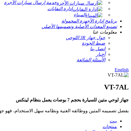
خدمة إرسال سيارات الأجرة
إدارة النفايات
الميناء
برنامج إدارة الأجهزة المحمولة
تصنيع المعدات الأصلية وتصميمها الأصلي
معلومات عنا
حول جهاز 3R اللوحي
ضبط الجودة
اتصل بنا
أخبار
الأسئلة الشائعة
English
VT-7AL
جهاز لوحي متين للسيارة بحجم 7 بوصات يعمل بنظام لينكس
بفضل تصميمه المتين ووظائفه الغنية ونظامه سهل الاستخدام، فهو جهاز
بيت
منتجات