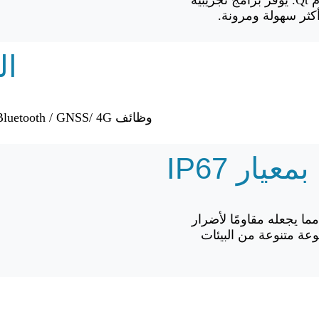
يدعم منصة Qt 5.15 والعديد من التطبيقات المكتوبة باستخدام Qt. يوفر برامج تجريبية
ال
وظائف Wi-Fi/ Bluetooth / GNSS/ 4G المدمجة تجعل تتبع حالة الجهاز وإدارتها أسهل.
يار IP67
ق هذا المنتج مع تصنيف IP67 ومعيار MIL-STD-810G، مما يجعله مقاومًا لأضرار
وعة متنوعة من البيئات