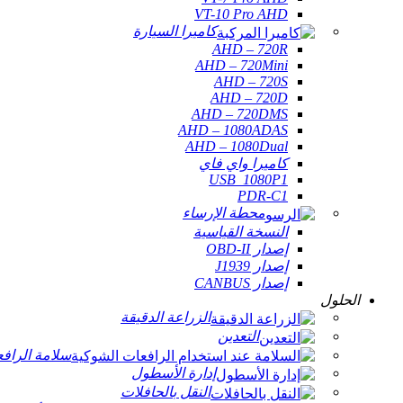
VT-10 Pro AHD
كاميرا السيارة
AHD – 720R
AHD – 720Mini
AHD – 720S
AHD – 720D
AHD – 720DMS
AHD – 1080ADAS
AHD – 1080Dual
كاميرا واي فاي
USB_1080P1
PDR-C1
محطة الإرساء
النسخة القياسية
إصدار OBD-II
إصدار J1939
إصدار CANBUS
الحلول
الزراعة الدقيقة
التعدين
سلامة الراف
إدارة الأسطول
النقل بالحافلات