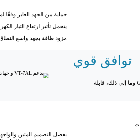
حماية من الجهد العابر وفقًا لمعيار 637-II
يتحمل تأثير ارتفاع التيار الكهربائي للسيارة حتى 4
مزود طاقة بجهد واسع النطاق DC8-36V
توافق قوي
بفضل واجهات غنية من RS232 و CAN Bus و RS485 و GPIO وما إلى ذلك، قابلة
بفضل التصميم المتين والواجها