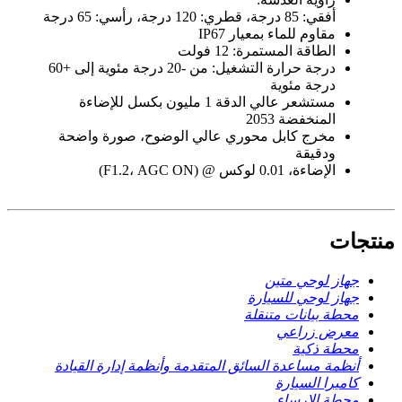
أفقي: 85 درجة، قطري: 120 درجة، رأسي: 65 درجة
مقاوم للماء بمعيار IP67
الطاقة المستمرة: 12 فولت
درجة حرارة التشغيل: من -20 درجة مئوية إلى +60
درجة مئوية
مستشعر عالي الدقة 1 مليون بكسل للإضاءة
المنخفضة 2053
مخرج كابل محوري عالي الوضوح، صورة واضحة
ودقيقة
الإضاءة، 0.01 لوكس @ (F1.2، AGC ON)
منتجات
جهاز لوحي متين
جهاز لوحي للسيارة
محطة بيانات متنقلة
معرض زراعي
محطة ذكية
أنظمة مساعدة السائق المتقدمة وأنظمة إدارة القيادة
كاميرا السيارة
محطة الإرساء