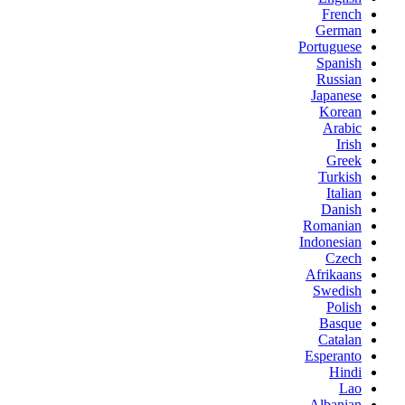
French
German
Portuguese
Spanish
Russian
Japanese
Korean
Arabic
Irish
Greek
Turkish
Italian
Danish
Romanian
Indonesian
Czech
Afrikaans
Swedish
Polish
Basque
Catalan
Esperanto
Hindi
Lao
Albanian