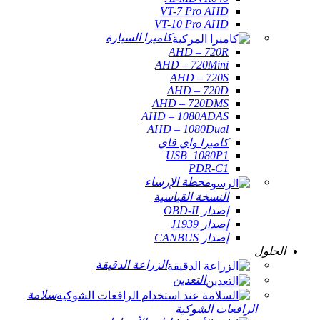
VT-7 Pro AHD
VT-10 Pro AHD
كاميرا السيارة
AHD – 720R
AHD – 720Mini
AHD – 720S
AHD – 720D
AHD – 720DMS
AHD – 1080ADAS
AHD – 1080Dual
كاميرا واي فاي
USB_1080P1
PDR-C1
محطة الإرساء
النسخة القياسية
إصدار OBD-II
إصدار J1939
إصدار CANBUS
الحلول
الزراعة الدقيقة
التعدين
سلامة
الرافعات الشوكية