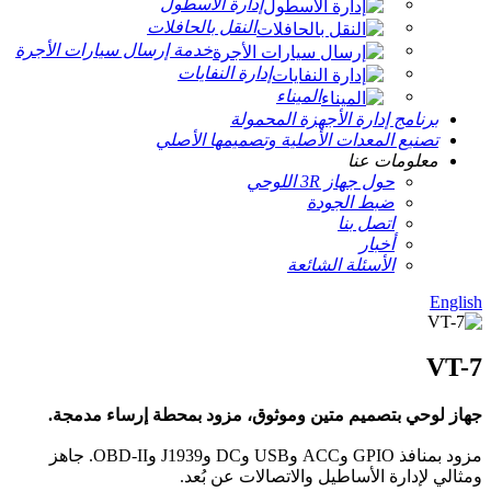
إدارة الأسطول
النقل بالحافلات
خدمة إرسال سيارات الأجرة
إدارة النفايات
الميناء
برنامج إدارة الأجهزة المحمولة
تصنيع المعدات الأصلية وتصميمها الأصلي
معلومات عنا
حول جهاز 3R اللوحي
ضبط الجودة
اتصل بنا
أخبار
الأسئلة الشائعة
English
VT-7
جهاز لوحي بتصميم متين وموثوق، مزود بمحطة إرساء مدمجة.
مزود بمنافذ GPIO وACC وUSB وDC وJ1939 وOBD-II. جاهز
ومثالي لإدارة الأساطيل والاتصالات عن بُعد.