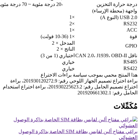
درجة حرارة التخزين
-20 درجة مئوية ~ 70 درجة مئوية (-4 درجة فهرنهايت ~ 158 درجة فهرنهايت)
واجهة (محطة الإرساء)
×1
USB 2.0 (النوع A)
×2
RS232
×1
ACC
قوة
×1 (10-36 فولت)
المدخل × 2
GPIO
الناتج × 2
ناقل CAN 2.0، J1939، OBD-II
اختياري (1 من 3)
RS485
خياري
RS422
خياري
هذا المنتج محمي بموجب سياسة براءات الاختراع
براءة اختراع تصميم الجهاز اللوحي رقم: 201930120272.9، براءة
اختراع تصميم الحامل رقم: 201930225623.2، براءة اختراع استخدام
الحامل رقم: 201920661302.1
مُكَمِّلات
براغي مفتاح ألين لقابس بطاقة SIM الخاصة بذاكرة الوصول
العشوائي