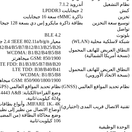
نظام التشغيل
أندرويد 7.1.2
كبش
2 جيجابايت LPDDR3
تخزين
ذاكرة eMMC سعة 16 جيجابايت
توسيع سعة التخزين
بطاقة ذاكرة مايكرو إس دي بسعة 128 جيجابايت
تواصل
4.2 BLE
بلوتوث
شبكة لاسلكية محلية (WLAN)
معيار IEEE 802.11a/b/g/n؛ 2.4 جيجاهرتز/5 جيجاهرتز
2/B4/B5/B7/B12/B13/B25/B26
النطاق العريض للهاتف المحمول
WCDMA: B1/B2/B4/B5/B8
(نسخة أمريكا الشمالية)
GSM: 850/1900 ميجاهرتز
TE FDD: B1/B3/B5/B7/B8/B20
النطاق العريض للهاتف المحمول
LTE TDD: B38/B40/B41
WCDMA: B1/B5/B8
(نسخة الاتحاد الأوروبي)
GSM: 850/900/1800/1900 ميجاهرتز
نظام تحديد المواقع العالمي (GNSS)
نظام تحديد المواقع العالمي (GPS) / نظام غلوناس (GLONASS) / نظام بيدو (BEIDOU)
و424 كيلوبت/ثانية،
تقنية الاتصال قريب المدى (اختياري)
أوضاع الاتصال من نظير إلى نظي
106 كيلوبت/ثانية
الوحدة الوظيفية