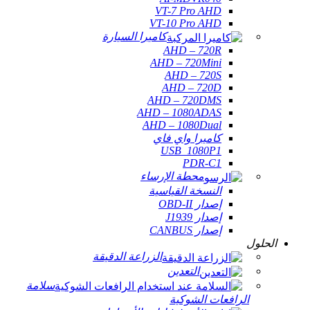
VT-7 Pro AHD
VT-10 Pro AHD
كاميرا السيارة
AHD – 720R
AHD – 720Mini
AHD – 720S
AHD – 720D
AHD – 720DMS
AHD – 1080ADAS
AHD – 1080Dual
كاميرا واي فاي
USB_1080P1
PDR-C1
محطة الإرساء
النسخة القياسية
إصدار OBD-II
إصدار J1939
إصدار CANBUS
الحلول
الزراعة الدقيقة
التعدين
سلامة
الرافعات الشوكية