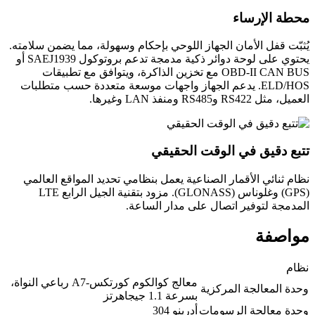
محطة الإرساء
يُثبّت قفل الأمان الجهاز اللوحي بإحكام وسهولة، مما يضمن سلامته.
يحتوي على لوحة دوائر ذكية مدمجة تدعم بروتوكول SAEJ1939 أو
OBD-II CAN BUS مع تخزين الذاكرة، ويتوافق مع تطبيقات
ELD/HOS. يدعم الجهاز واجهات موسعة متعددة حسب متطلبات
العميل، مثل RS422 وRS485 ومنفذ LAN وغيرها.
تتبع دقيق في الوقت الحقيقي
نظام ثنائي الأقمار الصناعية يعمل بنظامي تحديد المواقع العالمي
(GPS) وغلوناس (GLONASS). مزود بتقنية الجيل الرابع LTE
المدمجة لتوفير اتصال على مدار الساعة.
مواصفة
نظام
معالج كوالكوم كورتكس-A7 رباعي النواة،
وحدة المعالجة المركزية
بسرعة 1.1 جيجاهرتز
وحدة معالجة الرسومات
أدرينو 304