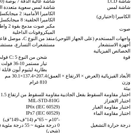
شاشة LCD
شاشة عالية الدقة 7 بوصة (1280×800)، قابلة للقراءة تحت أشعة الشمس، سطوع 800 شمعة
شاشة لمس
شاشة لمس سعوية متعددة ال
الكاميرا الأمامية: 2 ميجابكسل
الكاميرا (اختياري)
الكاميرا الخلفية: 8 ميجابكسل مع إضاءة LED
مكبر صوت مدمج بقوة 2 واط، 85 ديسيبل
صوت
الميكروفونات الداخلية
واجهات المستخدم (على الجهاز اللوحي)
منفذ من النوع C، موصل قاعدة التوصيل، مقبس سماعة الأذن
أجهزة الاستشعار
مستشعرات التسارع، مستشعر 
الخصائص الفيزيائية
قوة
شحن من النوع C: 5 فولت 1 أمبير
تيار مستمر 10-36 فولت (محطة إرساء) (ISO 7637-II)
بطارية ليثيوم أيون قابلة للاستبدال، 3.7 فول
الأبعاد الفيزيائية (العرض × الارتفاع × العمق)
207.4×137.4×30.1 مم
وزن
810 غرام
بيئة
اختبار مقاومة السقوط بفعل الجاذبية
مقاومة للسقوط من ارتفاع 1.5 متر
MIL-STD-810G
اختبار الاهتزاز
IP6x (IEC 60529)
اختبار مقاومة الغبار
IPx7 (IEC 60529)
اختبار مقاومة الماء
-10°م ~ 65°م (14°ف-149°ف)
درجة حرارة التشغيل
(شحن)