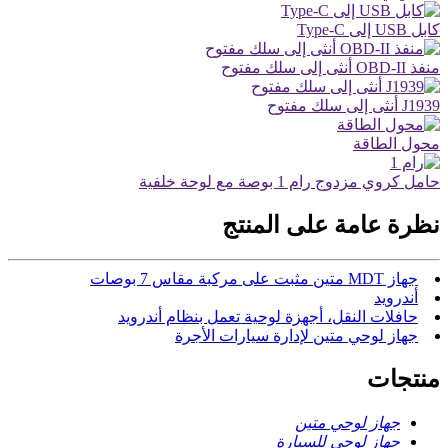
كابل USB إلى Type-C
منفذ OBD-II أنثى إلى سلك مفتوح
J1939 أنثى إلى سلك مفتوح
محول الطاقة
حامل كروي مزدوج رام 1 بوصة مع لوحة خلفية
نظرة عامة على المنتج
جهاز MDT متين مثبت على مركبة مقاس 7 بوصات
أندرويد
حافلات النقل، أجهزة لوحية تعمل بنظام أندرويد
جهاز لوحي متين لإدارة سيارات الأجرة
منتجات
جهاز لوحي متين
جهاز لوحي للسيارة