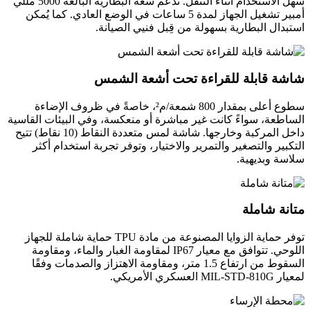
سهل الاستخدام أثناء التنقل. تدعم سعة البطارية البالغة 5000 مللي
أمبير تشغيل الجهاز لمدة 5 ساعات في الوضع العادي. كما يُمكن
استبدال البطارية بسهولة من قِبل فنيي الصيانة.
شاشة قابلة للقراءة تحت أشعة الشمس
سطوع أعلى بمقدار 800 شمعة/م²، خاصةً في ظروف الإضاءة
الساطعة، سواءً كانت غير مباشرة أو منعكسة، وفي البيئات القاسية
داخل المركبة وخارجها. شاشة لمس متعددة النقاط (10 نقاط) تتيح
التكبير والتصغير والتمرير والاختيار، وتوفر تجربة استخدام أكثر
سلاسة وبديهية.
متانة شاملة
توفر حماية الزوايا المصنوعة من مادة TPU حماية شاملة للجهاز
اللوحي. تتوافق مع معيار IP67 لمقاومة الغبار والماء، ومقاومة
السقوط من ارتفاع 1.5 متر، ومقاومة الاهتزاز والصدمات وفقًا
لمعيار MIL-STD-810G العسكري الأمريكي.